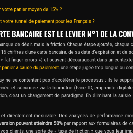
er votre panier moyen de 15% ?
 votre tunnel de paiement pour les Français ?
TE BANCAIRE EST LE LEVIER N°1 DE LA CON
manque de désir, mais la friction. Chaque étape ajoutée, chaque 
s 16 chiffres d’une carte bancaire, de sa date d’expiration et de
« fat finger errors ») et souvent décourageant dans un contexte 
r panier à cause du paiement
, une étape jugée trop longue ou co
 ne se contentent pas d’accélérer le processus ; ils le suppr
tanée et sécurisée via la biométrie (Face ID, empreinte digita
ion, c’est un changement de paradigme. En éliminant la saisie 
ire et directement mesurable. Des analyses de performance mont
version pouvant atteindre 58%
par rapport aux formulaires de ca
vos clients, une sorte de « taxe de friction » que vous leur im