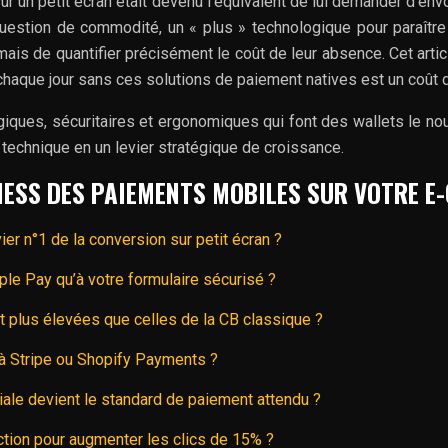
 sur un petit écran était devenu l’équivalent de lui demander d’e
tion de commodité, un « plus » technologique pour paraître m
 mais de quantifier précisément le coût de leur absence. Cet art
 chaque jour sans ces solutions de paiement natives est un coût d
es, sécuritaires et ergonomiques qui font des wallets le nouvea
technique en un levier stratégique de croissance.
NESS DES PAIEMENTS MOBILES SUR VOTRE 
ier n°1 de la conversion sur petit écran ?
ple Pay qu’à votre formulaire sécurisé ?
 plus élevées que celles de la CB classique ?
jà Stripe ou Shopify Payments ?
iale devient le standard de paiement attendu ?
ction pour augmenter les clics de 15% ?